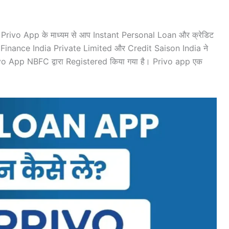
। Privo App के माध्यम से आप Instant Personal Loan और क्रेडिट
n Finance India Private Limited और Credit Saison India ने
rivo App NBFC द्वारा Registered किया गया है। Privo app एक