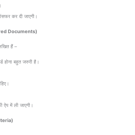
।
्रांसफर कर दी जाएगी।
equired Documents)
खित हैं –
ड होना बहुत जरुरी है।
 चाहिए।
ए।
 ऐप में ली जाएगी।
iteria)