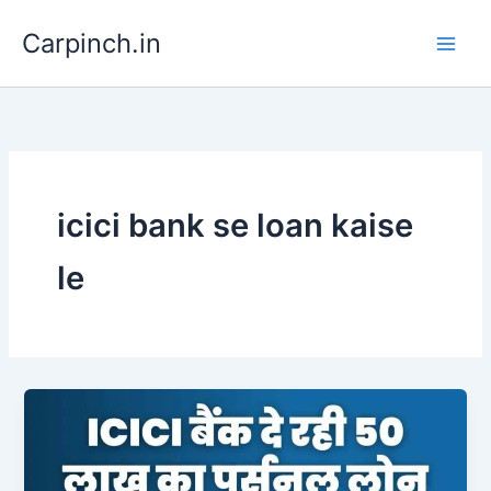
Skip
Carpinch.in
to
content
icici bank se loan kaise
le