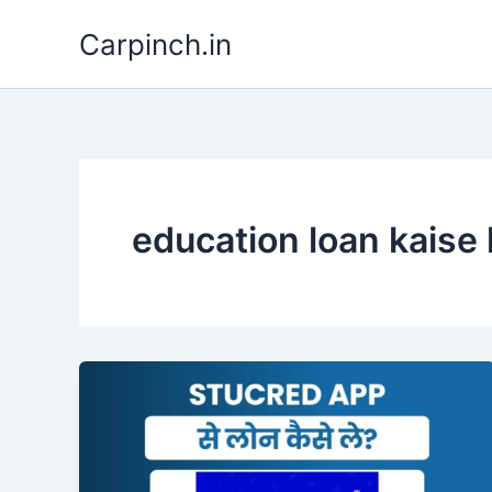
Skip
Carpinch.in
to
content
education loan kaise 