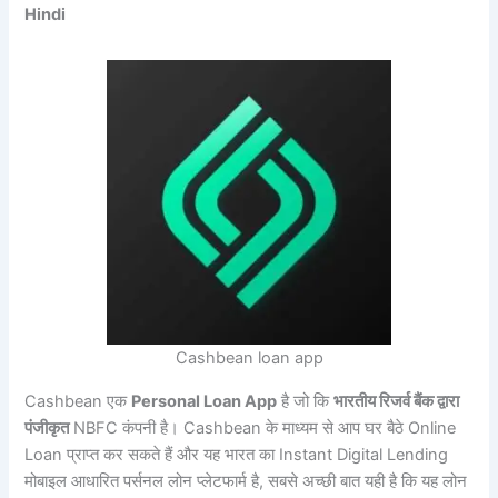
Hindi
Cashbean loan app
Cashbean एक
Personal Loan App
है जो कि
भारतीय रिजर्व बैंक द्वारा
पंजीकृत
NBFC कंपनी है। Cashbean के माध्यम से आप घर बैठे Online
Loan प्राप्त कर सकते हैं और यह भारत का Instant Digital Lending
मोबाइल आधारित पर्सनल लोन प्लेटफार्म है, सबसे अच्छी बात यही है कि यह लोन