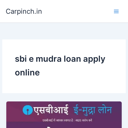
Skip
Carpinch.in
to
content
sbi e mudra loan apply
online