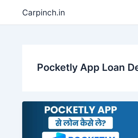
Skip
Carpinch.in
to
content
Pocketly App Loan De