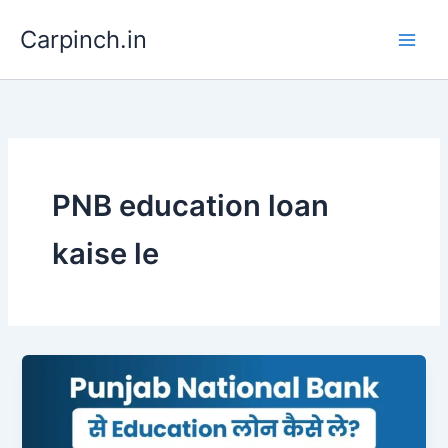
Skip
Carpinch.in
to
content
PNB education loan
kaise le