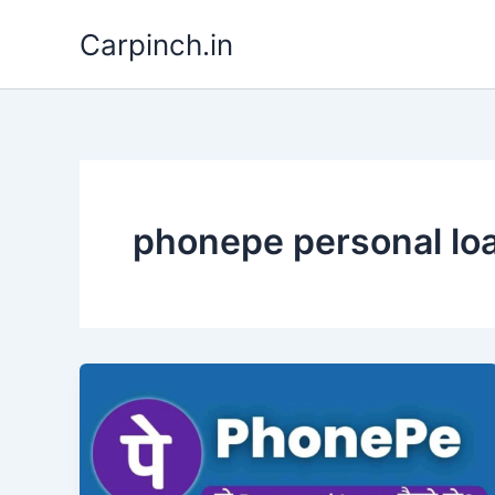
Skip
Carpinch.in
to
content
phonepe personal lo