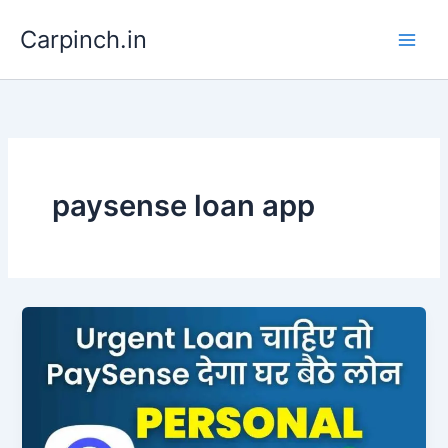
Skip
Carpinch.in
to
content
paysense loan app