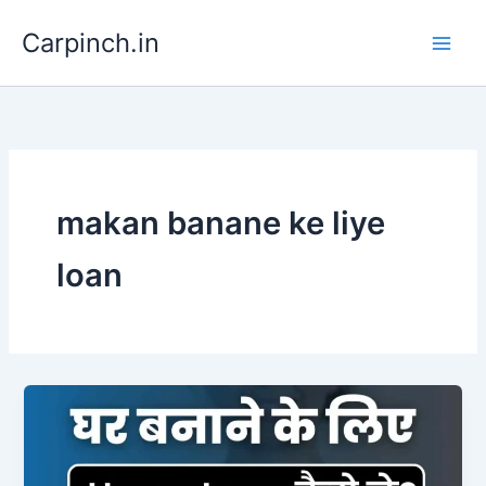
Skip
Carpinch.in
to
content
makan banane ke liye
loan