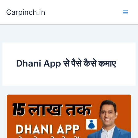
Skip
Carpinch.in
to
content
Dhani App से पैसे कैसे कमाए