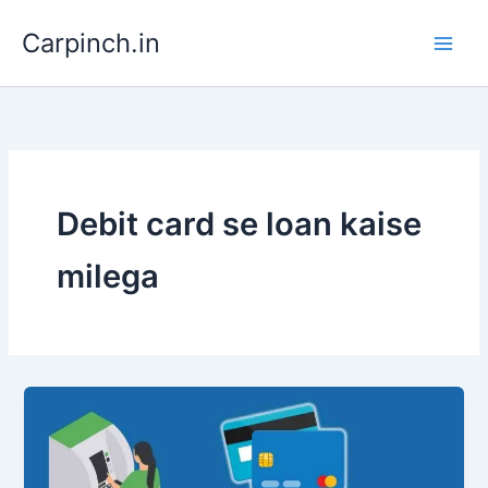
Skip
Carpinch.in
to
content
Debit card se loan kaise
milega